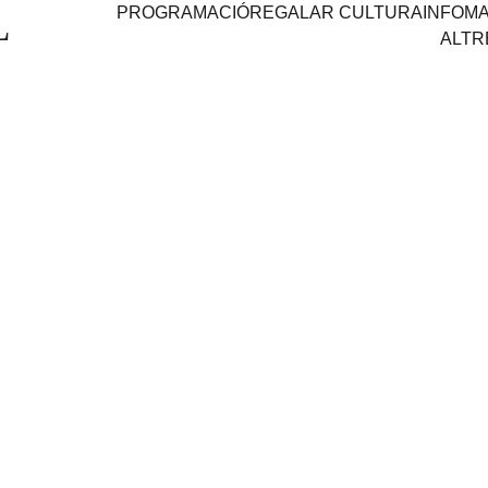
PROGRAMACIÓ
REGALAR CULTURA
INFO
MA
L
ALTR
AIXÒ NO 
DIÀL