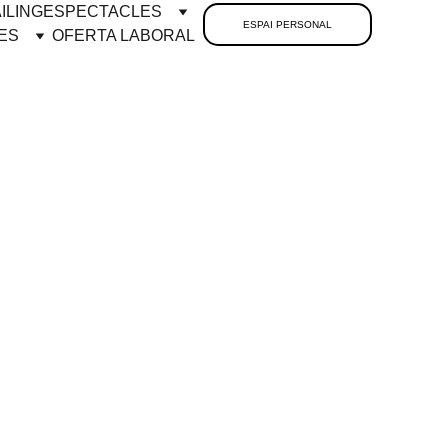
ILING
ESPECTACLES
ESPAI PERSONAL
ES
OFERTA LABORAL
ÉS GAZA
EGS DE POESIA 
PALESTINA