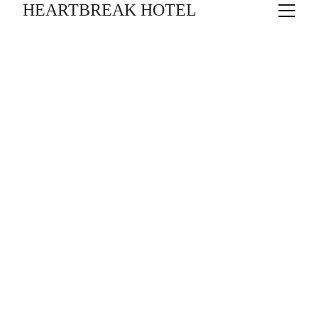
HEARTBREAK HOTEL
LA PARET DE VIDRE
19/01/27 - 14/02/27 
TONI SALA / ALBERT ARRIBAS
MARA JIMÉNEZ
UN CRIT-PROTESTA CONTRA LA 
HIPOCRESIA