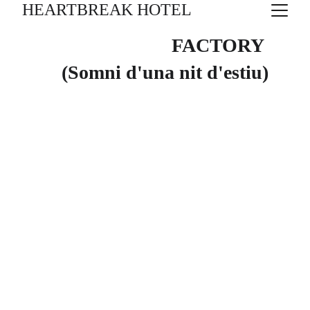
HEARTBREAK HOTEL
FACTORY 
(Somni d'una nit d'estiu)
W. Shakespeare
24/6/26 - 31/7/26
Àlex Rigola
Funcions a les 19:30 
de diumenge a divendres.
MUNTSA ALCAÑIZ, NIL CARDONER,
ELISABET CASANOVAS, BIEL DURAN,
ORIOL GENÍS, ROGER JULIÀ, DAVID
MENÉNDEZ "BOYE", JORDI ORIOL,
FRANCESCA PIÑON, JORDI RICO, TONI
SEVILLA & LLUÍS VILLANUEVA